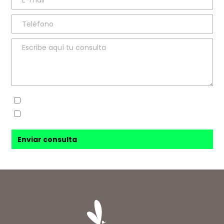
Sí, he leído y acepto la
política de privacidad
Sí, acepto recibir novedades de
Ana Sanz Blesa