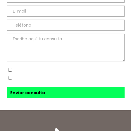
Sí, he leído y acepto la
política de privacidad
Sí, acepto recibir novedades de
Ana Sanz Blesa