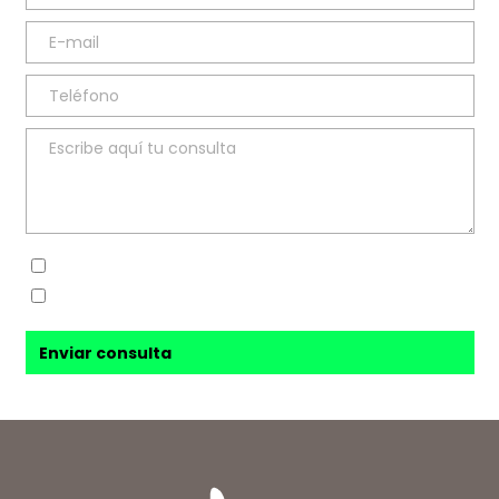
Sí, he leído y acepto la
política de privacidad
Sí, acepto recibir novedades de
Ana Sanz Blesa