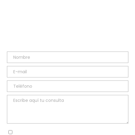
hola@anasanzblesa.com
TELÉFONO
91 669 62 46
Sí, he leído y acepto la
política de privacidad