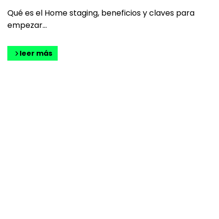
Qué es el Home staging, beneficios y claves para
empezar...
leer más
CONTACTO
¡cuéntame!
Envíame tu consulta y te atenderé lo antes
posible
E-MAIL