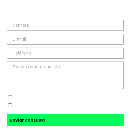
Sí, he leído y acepto la
política de privacidad
Sí, acepto recibir novedades de
Ana Sanz Blesa