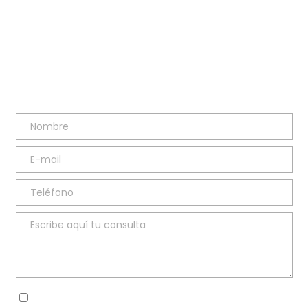
TELÉFONO
91 669 62 46
Sí, he leído y acepto la
política de privacidad