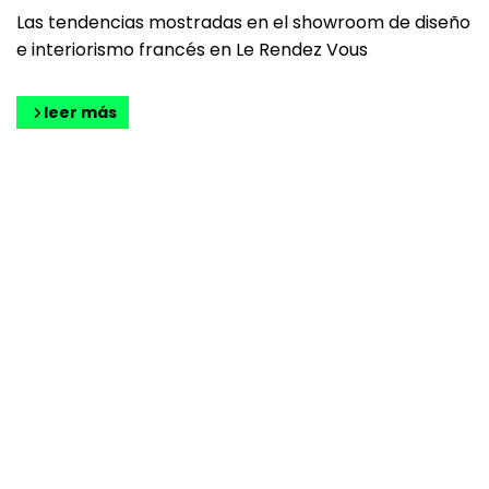
Las tendencias mostradas en el showroom de diseño
e interiorismo francés en Le Rendez Vous
leer más
CONTACTO
¡cuéntame!
Envíame tu consulta y te atenderé lo antes
posible
E-MAIL
hola@anasanzblesa.com