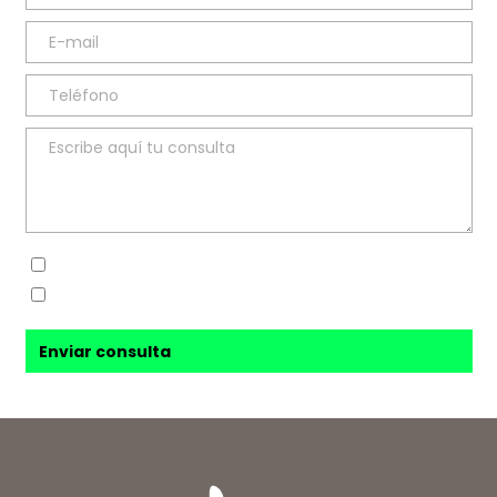
Sí, he leído y acepto la
política de privacidad
Sí, acepto recibir novedades de
Ana Sanz Blesa