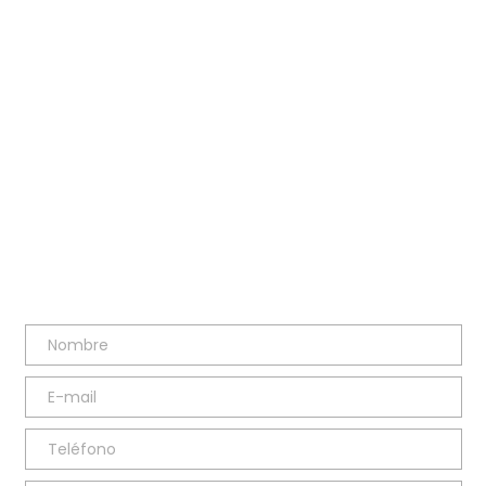
Envíame tu consulta y te atenderé lo antes
posible
E-MAIL
hola@anasanzblesa.com
TELÉFONO
91 669 62 46