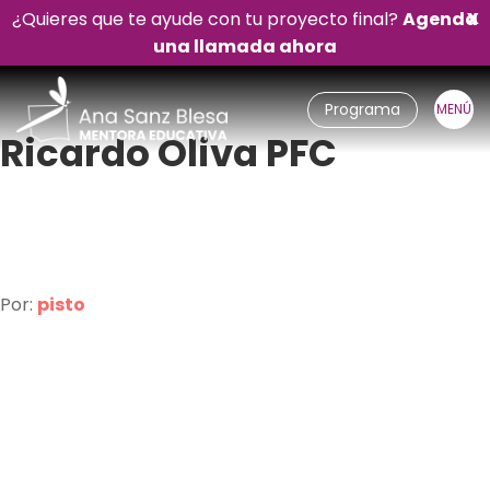
¿Quieres que te ayude con tu proyecto final?
Agenda
X
una llamada ahora
Programa
Ricardo Oliva PFC
17 de julio de 2024
Por:
pisto
CONTACTO
¡cuéntame!