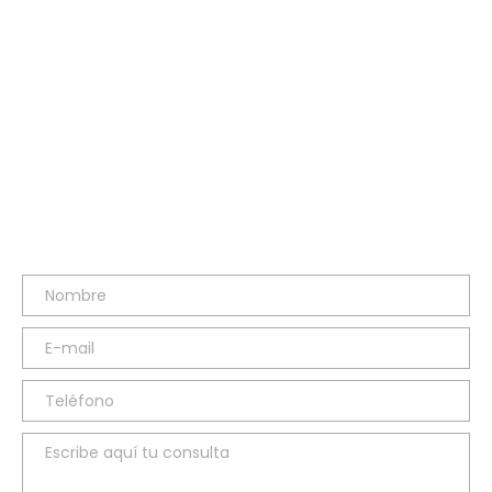
E-MAIL
hola@anasanzblesa.com
TELÉFONO
91 669 62 46