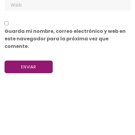
Guarda mi nombre, correo electrónico y web en
este navegador para la próxima vez que
comente.
CONTACTO
¡cuéntame!
Envíame tu consulta y te atenderé lo antes
posible