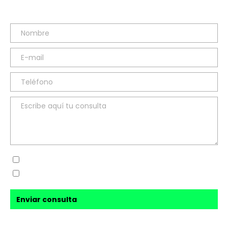
Sí, he leído y acepto la
política de privacidad
Sí, acepto recibir novedades de
Ana Sanz Blesa