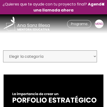
¿Quieres que te ayude con tu proyecto final?
Agenda
X
una llamada ahora
Programa
Mi blog